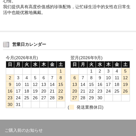
心情。
我们提供具有高度价值感的珍珠配饰，让忙碌生活中的女性在日常生
活中也能优雅地佩戴。
営業日カレンダー
今月(2026年8月)
翌月(2026年9月)
日
月
火
水
木
金
土
日
月
火
水
木
金
土
1
1
2
3
4
5
2
3
4
5
6
7
8
6
7
8
9
10
11
12
9
10
11
12
13
14
15
13
14
15
16
17
18
19
16
17
18
19
20
21
22
20
21
22
23
24
25
26
23
24
25
26
27
28
29
27
28
29
30
30
31
(
発送業務休日)
ご購入前のお知らせ