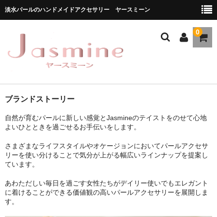
淡水パールのハンドメイドアクセサリー ヤースミーン
0
ホーム
ブランドストーリー
自然が育むパールに新しい感覚とJasmineのテイストをのせて心地
商品一覧
よいひとときを過ごせるお手伝いをします。
★お勧め商品
さまざまなライフスタイルやオケージョンにおいてパールアクセサ
リーを使い分けることで気分が上がる幅広いラインナップを提案し
ブランドストーリー
ています。
メディア掲載
あわただしい毎日を過ごす女性たちがデイリー使いでもエレガント
に着けることができる価値観の高いパールアクセサリーを展開しま
ブログ
す。