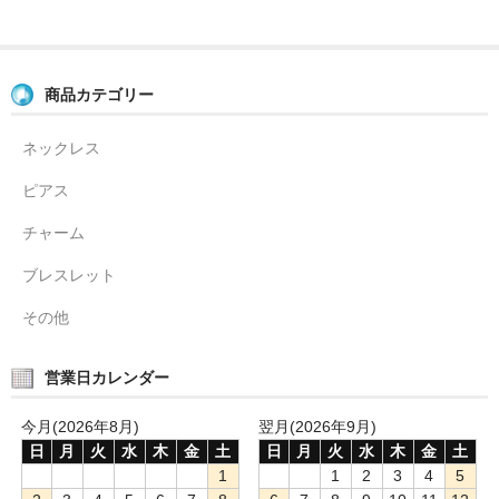
商品カテゴリー
ネックレス
ピアス
チャーム
ブレスレット
その他
営業日カレンダー
今月(2026年8月)
翌月(2026年9月)
日
月
火
水
木
金
土
日
月
火
水
木
金
土
1
1
2
3
4
5