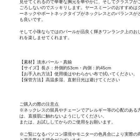
見せてくれるので華奢な胸元を華やかに、そしてクラスプが
ごろしないのでスッキリします。ヤースミーンのおすすめは
ーネックやボートネックタイプがネックレスとのバランスが
も良いです。
そして小珠ならではのパールが品良く輝きワンランク上のお
れを楽しませてくれます。
【素材】淡水パール・真鍮
【サイズ】長さ：外側約53cm・内側：約45cm
【お手入れ方法】使用後はやわらかい布で拭いてください。
【保管方法】高温多湿、直射日光は避けてください
ご購入の際の注意点
※ネックレスの留具やチェーンでアレルギー等の心配のある
は、直接肌に触れないようにしてください。
または、お試ししてからのご使用をお願います。
※ご覧になるパソコン環境やモニターの色具合により実際の
と若干異なる場合がございます。