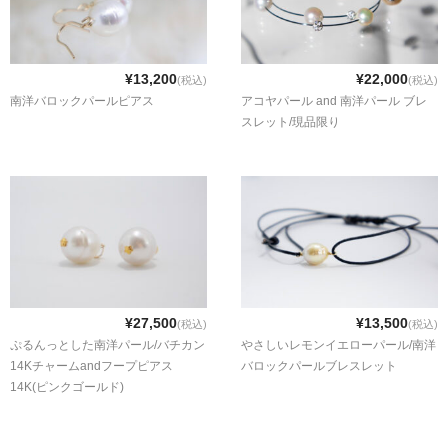
お問い合わせ
¥13,200
¥22,000
(税込)
(税込)
南洋バロックパールピアス
アコヤパール and 南洋パール ブレ
スレット/現品限り
¥27,500
¥13,500
(税込)
(税込)
ぷるんっとした南洋パール/バチカン
やさしいレモンイエローパール/南洋
14Kチャームandフープピアス
バロックパールブレスレット
14K(ピンクゴールド)