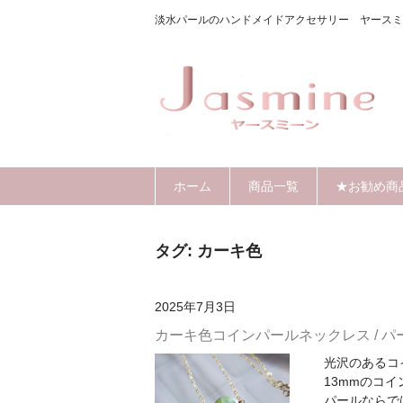
淡水パールのハンドメイドアクセサリー ヤースミ
ホーム
商品一覧
★お勧め商
タグ:
カーキ色
2025年7月3日
カーキ色コインパールネックレス / 
光沢のあるコ
13mmのコ
パールならでは