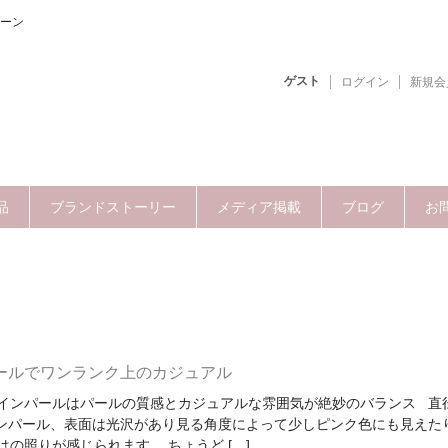
ーン
ゲスト
ログイン
新規会
品
ブランドストーリー
メディア掲載
ブログ
お
パールでワンランク上のカジュアル
インパールはパールの質感とカジュアルな雰囲気が絶妙のバランス 直
インパール、表面は光沢があり見る角度によって少しピンク色にも見えた
の照りが感じられます。 ちょうど […]