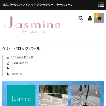
淡水パールのハンドメイドアクセサリー ヤースミーン
0
ホーム
ケシ・バロックパール
2022年6月24日
商品一覧
Filed under:
★お勧め商品
jasmine
ブランドストーリー
動
メディア掲載
画
プ
ブログ
レ
ー