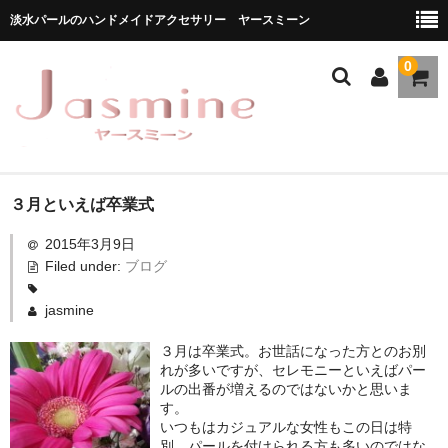
淡水パールのハンドメイドアクセサリー ヤースミーン
0
ホーム
３月といえば卒業式
2015年3月9日
商品一覧
Filed under:
ブログ
★お勧め商品
jasmine
ブランドストーリー
３月は卒業式。お世話になった方とのお別
れが多いですが、セレモニーといえばパー
メディア掲載
ルの出番が増えるのではないかと思いま
す。
ブログ
いつもはカジュアルな女性もこの日は特
別、パールを付けられる方も多いのではな