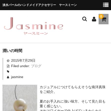
淡水パールのハンドメイドアクセサリー ヤースミーン
0
ホーム
潤いの時間
2015年7月29日
商品一覧
Filed under:
ブログ
★お勧め商品
jasmine
ブランドストーリー
カジュアルにつけてもらえそうな南洋真珠
をご紹介。
メディア掲載
夏のお手入れに強い味方、そして見た目も
ブログ
重く感じない。
それはワイヤーで仕上げているからかも。