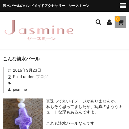
淡水パールのハンドメイドアクセサリー ヤースミーン
0
ホーム
こんな淡水パール
2015年9月23日
商品一覧
Filed under:
ブログ
★お勧め商品
jasmine
ブランドストーリー
真珠って丸いイメージがありませんか。
私もそう思ってましたが、写真のようなキ
メディア掲載
ュートな形もあるんですよ。
ブログ
これも淡水パールなんです