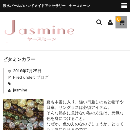
淡水パールのハンドメイドアクセサリー ヤースミーン
0
ホーム
ビタミンカラー
2016年7月25日
商品一覧
Filed under:
ブログ
★お勧め商品
jasmine
ブランドストーリー
夏も本番に入り、強い日差しのもと帽子や
日傘、サングラスは必須アイテム。
メディア掲載
そんな熱さに負けない私の方法は、元気な
色を身につけること。
ブログ
なぜか、色の力のなのでしょうか。とって
も元気になれるのです。