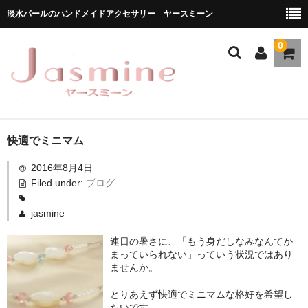
淡水パールのハンドメイドアクセサリー ヤースミーン
0
ホーム
快適でミニマム
2016年8月4日
商品一覧
Filed under:
ブログ
★お勧め商品
jasmine
ブランドストーリー
連日の暑さに、「もう身だしなみなんてか
まっていられない」っていう状況ではあり
メディア掲載
ませんか。
ブログ
とりあえず快適でミニマムな格好を希望し
たいです。