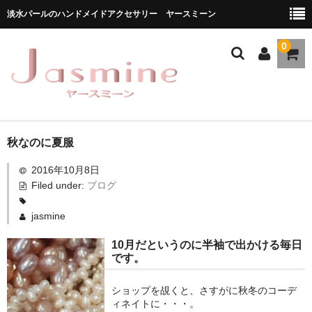
淡水パールのハンドメイドアクセサリー ヤースミーン
0
ホーム
秋なのに夏服
2016年10月8日
商品一覧
Filed under:
ブログ
★お勧め商品
jasmine
ブランドストーリー
10月だというのに半袖で出かける毎日
です。
メディア掲載
ブログ
ショップを覘くと、さすがに秋冬のコーデ
ィネイトに・・・。