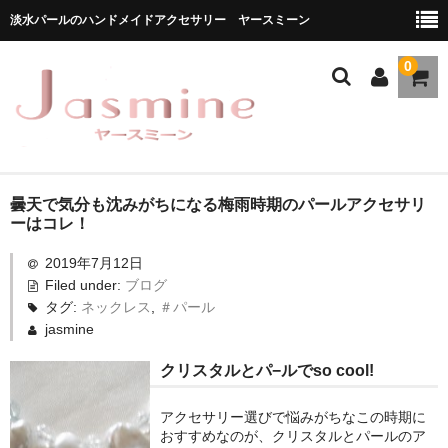
淡水パールのハンドメイドアクセサリー ヤースミーン
0
ホーム
曇天で気分も沈みがちになる梅雨時期のパールアクセサリ
ーはコレ！
商品一覧
2019年7月12日
Filed under:
ブログ
★お勧め商品
タグ:
ネックレス
,
＃パール
ブランドストーリー
jasmine
クリスタルとパ−ルでso cool!
メディア掲載
ブログ
アクセサリー選びで悩みがちなこの時期に
おすすめなのが、クリスタルとパールのア