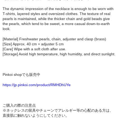
The dynamic impression of the necklace is enough to be worn with
T-shirts, layered styles and oversized clothes. The texture of real
pearls is maintained, while the thicker chain and gold beads give
the pearls, which tend to be sweet, a more casual down-to-earth
look.
[Material] Freshwater pearls, chain, adjuster and clasp (brass)
[Size] Approx. 40 cm + adjuster 5 cm
[Care] Wipe with a soft cloth after use.
[Storage] Avoid high temperature, high humidity, and direct sunlight.
Pinkoi shopでも販売中
https://jp.pinkoi.com/product/RMHDhUYe
ご購入の際の注意点
※ネックレスの留具やチェーンでアレルギー等の心配のある方は、
直接肌に触れないようにしてください。