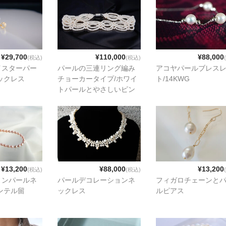
¥29,700
¥110,000
¥88,000
(税込)
(税込)
イスターパー
パールの三連リング編み
アコヤパールブレス
ックレス
チョーカータイプ/ホワイ
ト/14KWG
トパールとやさしいピン
クパール
¥13,200
¥88,000
¥13,200
(税込)
(税込)
ョンパールネ
パールデコレーションネ
フィガロチェーンと
ンテル留
ックレス
ルピアス