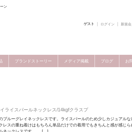
ーン
ゲスト
ログイン
新規会
品
ブランドストーリー
メディア掲載
ブログ
お
ライスパールネックレス/14kgfクラスプ
のブルーグレイネックレスです。ライスパールのため少しカジュアルな
クレスの重ね着けはもちろん単品だけでの着用でもきちんと感が感じら
ルネックレスです。 […]